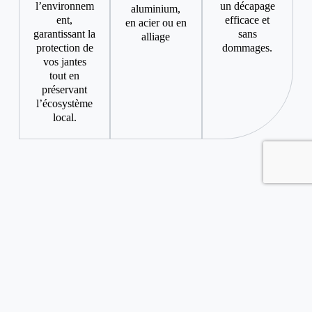
l’environnem
un décapage
aluminium,
ent,
efficace et
en acier ou en
garantissant la
sans
alliage
protection de
dommages.
vos jantes
tout en
préservant
l’écosystème
local.
Sablage : Un lissage parfait
Qu'est-ce que le sablage ?