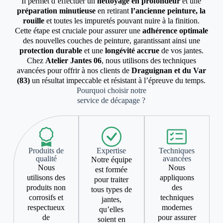
Il permet d’effectuer un
nettoyage en profondeur
et une
préparation minutieuse
en retirant
l’ancienne peinture, la
rouille
et toutes les impuretés pouvant nuire à la finition.
Cette étape est cruciale pour assurer une
adhérence optimale
des nouvelles couches de peinture, garantissant ainsi une
protection durable
et une
longévité accrue
de vos jantes.
Chez
Atelier Jantes 06
, nous utilisons des techniques
avancées pour offrir à nos clients de
Draguignan et du Var
(83)
un résultat impeccable et résistant à l’épreuve du temps.
Pourquoi choisir notre
service de décapage ?
Produits de
Expertise
Techniques
qualité
avancées
Notre équipe
Nous
Nous
est formée
utilisons des
appliquons
pour traiter
produits non
des
tous types de
corrosifs et
techniques
jantes,
respectueux
modernes
qu’elles
de
pour assurer
soient en